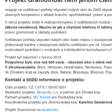
reaguje na vzdělávací potřeby obyvatel malých obcí do 2000 obyva
obecných kompetencí v oblasti finanční, spotřebitelské, právní a p
V rámci projektu došlo k realizaci komplexu 5 vzdělávacích modulů 
zákona neomlouvá, Naučte se jak s chytrými telefony či tablet
právní gramotnost a základy podnikání.
Vzdělávací potřeby obyvatel malých obcí často nejsou v současnosti
překonávají bariéry v dostupnosti dalšího vzdělávání pro ně. Účastníci
možnostech podnikání v modulech a individuálními konzultacemi s l
Projekt byl zakončen v červnu 2015.
Podpořeno bylo více než 600 osob – obyvatel obcí s méně než
V Jihomoravském
: Březí, Hlohovec, Hostěradice, Nenkovice, Paso
Ve Zlínském kraji se zapojily obce: Babice, Březolupy, Březová, Po
Kontakt a bližší informace o projektu:
Číslo projektu: CZ.1.07/3.1.00/50.0201
Realizátor projektu:
Akropolis, o.s.
a partner pro Zlínský kraj
Partneři projektu:
MC Krůček
pro Pardubický kraj
Koordinátorka projektu pro Jihomoravský kraj:
Kateřina Geislerov
Projekt Gramotnost na
facebooku